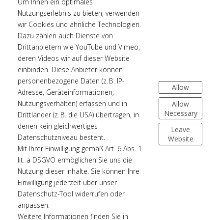
Um Ihnen ein optimales
The film delves into the illusion of closeness
Nutzungserlebnis zu bieten, verwenden
promised by technology and is a profound
wir Cookies und ähnliche Technologien.
exploration of the inner worlds of two women,
Dazu zählen auch Dienste von
Drittanbietern wie YouTube und Vimeo,
whilst an unexpected challenge tests the
deren Videos wir auf dieser Website
fragility of her body and the strength of their
einbinden. Diese Anbieter können
bond.
personenbezogene Daten (z. B. IP-
Allow
Adresse, Geräteinformationen,
Nutzungsverhalten) erfassen und in
Allow
Director:
Rosana Cuellar
Necessary
Drittländer (z. B. die USA) übertragen, in
Production:
Human Made Films, Tiempo
denen kein gleichwertiges
Leave
Filmproduktion
Datenschutzniveau besteht.
Website
Mit Ihrer Einwilligung gemäß Art. 6 Abs. 1
Sound:
Stefan Bück
lit. a DSGVO ermöglichen Sie uns die
Sound design:
Patrick Dadaczynski, Max
Nutzung dieser Inhalte. Sie können Ihre
Gausepohl
Einwilligung jederzeit über unser
Datenschutz-Tool widerrufen oder
Our role:
re-recording mixing for cinema
anpassen.
Weitere Informationen finden Sie in