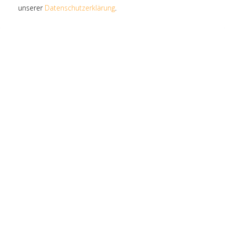
Festivals & Awards:
unserer
Datenschutzerklärung
.
Shanghai International Film Festival
Aesthetica Short Film Festival, York, UK