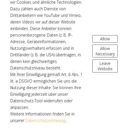
wir Cookies und ähnliche Technologien.
Dazu zählen auch Dienste von
Drittanbietern wie YouTube und Vimeo,
Unser 7-TWO-11 Tonstudio ist ein Ort für
deren Videos wir auf dieser Website
besondere Projekte mit gesellschaftlicher
einbinden. Diese Anbieter können
Relevanz.
personenbezogene Daten (z. B. IP-
Allow
Wir sorgen mit Leidenschaft, Präzision und
Adresse, Geräteinformationen,
Teamgeist für die passende Tongestaltung.
Nutzungsverhalten) erfassen und in
Allow
#welistenwithcare
Necessary
Drittländer (z. B. die USA) übertragen, in
denen kein gleichwertiges
Leave
Datenschutzniveau besteht.
Website
Mit Ihrer Einwilligung gemäß Art. 6 Abs. 1
lit. a DSGVO ermöglichen Sie uns die
Nutzung dieser Inhalte. Sie können Ihre
Einwilligung jederzeit über unser
Datenschutz-Tool widerrufen oder
anpassen.
Weitere Informationen finden Sie in
unserer
Datenschutzerklärung
.